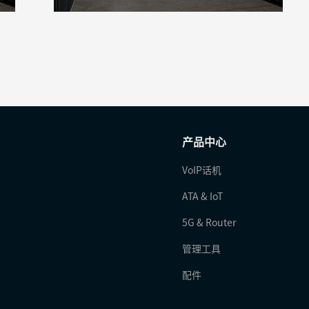
产品中心
VoIP话机
ATA & IoT
5G & Router
管理工具
配件