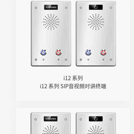
i12 系列
● 195mm* 120mm*40mm（L*W*H）
● 2个速拨按键
● IK10防暴等级
● IP65防护等级
● -40℃ 至 75℃（i12V 为 -30℃ 至 ...
● 一键呼叫按钮
● SIP协议网络通信标准
● 高清音视频对讲
i12 系列
● 丰富接口
i12 系列 SIP音视频对讲终端
● 轻松配置与维护
i11 系列
● 195mm* 120mm*40mm（L*W*H）