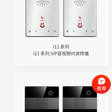
● 1个速拨按键
● 一键呼叫，双向对讲
● 支持PoE供电
● 内置高清喇叭、双阵列麦克风
● 1080P高清摄像头
● IK10、IP65防护等级，防暴防撞击、...
● 1个TF扩展卡槽
i11 系列
● 支持多路Opus、G.722等语音编解...
i11 系列 SIP音视频对讲终端
● 内置2.4GHz Wi-Fi
● 壁挂式安装
i86V-01/02
● 国际标准86尺寸
● 200万高清摄像头
● 1920*1080p 高分辨率视频画面
● 内置双麦克风阵列