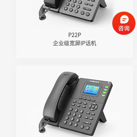
● 支持DECT耳麦、RJ9线控耳麦
● 六方会议&网络会议
● 支持多路Opus、G.722等语音编解...
● 支持IPv4、IPv6协议
P22P
● 可挂墙
企业级宽屏IP话机
P21/P21P
● 4条SIP线路
● 2.4" 320x240像素带背光的TFT型...
● 内置2.4G Wi-Fi
● 百兆网口
● 支持PoE（仅P21P）
● 支持U盘录音（手动/自动）
● 支持DECT耳麦、RJ9线控耳麦