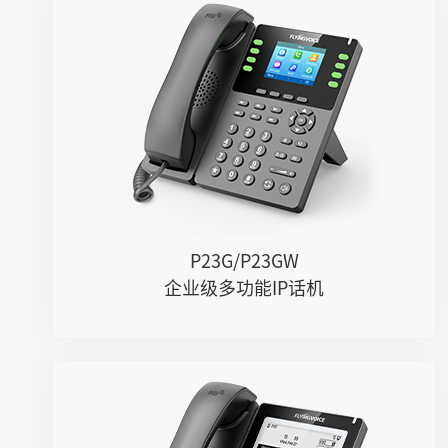
P23G/P23GW
● 8条SIP线路
● 2.8" 320x240像素带背光的IPS彩...
● 千兆网口，集成PoE
● 支持U盘录音（手动/自动）
● 支持DECT耳麦、RJ9线控耳麦
● 六方会议&网络会议
● 支持多路Opus、G.722等语音编解...
● 支持IPv4、IPv6协议
P23G/P23GW
● 可挂墙
企业级多功能IP话机
P22G
● 2条SIP线路