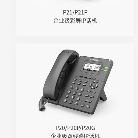
● 六方会议&网络会议
P21/P21P
● 支持多路Opus、G.722等语音编解...
企业级彩屏IP话机
● 可支持2000条本地电话本
● 支持IPv4、IPv6协议
● 6个速拨键（M1-M6）
● 可挂墙
P20/P20P/P20G
● 2条SIP线路
● 2.3" 132x64像素带背光的黑白液...
● 支持PoE(仅P20P/20G)
● 千兆双网口（仅P20G）
● 六方会议&网络会议
● 支持U盘录音（手动/自动）
● 支持DECT耳麦、RJ9线控耳麦
● 内置2.4GHz Wi-fi
P20/P20P/P20G
● 支持IPv4、IPv6协议
企业级双线路IP话机