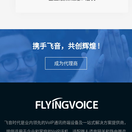
● 支持多路Opus、G.722等语音编解...
● 支持2000条本地电话本
● 6个速拨键（M1-M6）
● 可挂墙
携手飞音，共创辉煌 !
成为代理商
飞音时代是业内领先的VoIP通讯终端设备及一站式解决方案提供商，
提供适用于企业和家庭的VoIP话机，适配器＆语音网关和路由器产