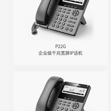
● 384×160像素带背光黑白液晶屏
● 千兆网口，集成PoE
● 支持U盘录音（手动/自动）
● 支持DECT耳麦、RJ9线控耳麦
● 六方会议&网络会议
● 支持多路Opus、G.722等语音编解...
● 支持2000条本地电话本
P22G
● 支持IPv4、IPv6协议
企业级千兆宽屏IP话机
● 6个速拨键（M1-M6）
● 可挂墙
P22P
● 2条SIP线路
● 384×106像素带背光黑白液晶屏
● 百兆网口，集成PoE
● 支持U盘录音（手动/自动）