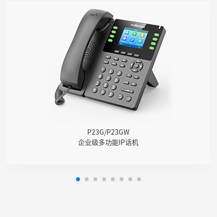
P23G/P23GW
● 8条SIP线路
● 2.8" 320x240像素带背光的IPS彩屏
● 千兆网口，集成PoE
● 支持U盘录音（手动/自动）
● 支持DECT耳麦、RJ9线控耳麦
● 六方会议&网络会议
● 支持多路Opus、G.722等语音编解码
● 支持IPv4、IPv6协议
P23G/P23GW
● 可挂墙
企业级多功能IP话机