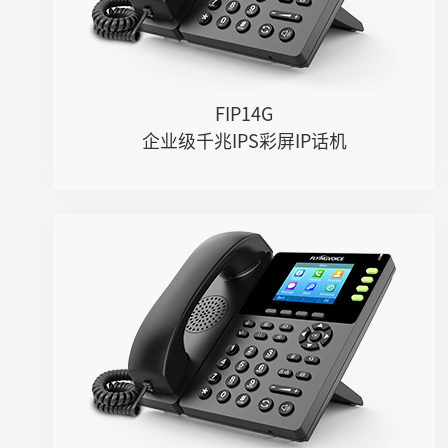
FIP14G
企业级千兆IPS彩屏IP话机
FIP13G
● 4个SIP账号，9个DSS键
● 双千兆网口，嵌入式2.4GHz Wi-Fi
● 高清音质，支持Opus等宽频编码
● PoE供电，USB通话录音