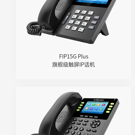
● 4.3英寸IPS彩色触摸屏
● 内置2.4G & 5G Wi-Fi和蓝牙模块
● 双千兆网口，集成PoE
● 双USB 2.0接口，支持DECT耳麦、U盘...
● 基于飞音隔音罩技术的高清语音
● 支持多路Opus、G.722等宽频编解...
FIP15G Plus
旗舰级触屏IP话机
FIP14G
● 8个SIP账号，21个DSS键
● 双千兆网口，嵌入式2.4GHz Wi-Fi
● 高清音质，支持Opus等宽频编码
● PoE供电，USB通话录音