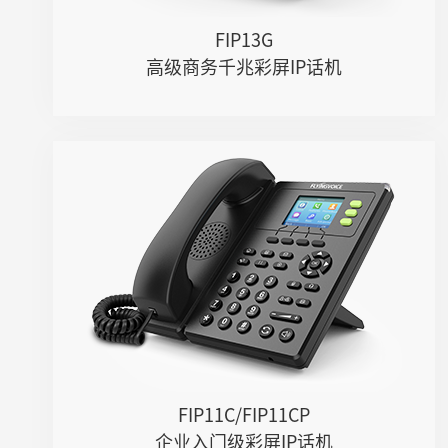
FIP13G
高级商务千兆彩屏IP话机
FIP11C/FIP11CP
● 3个SIP账号，6个DSS键
● 双百兆网口，嵌入式2.4GHz Wi-Fi
● 高清音质，支持Opus等宽频编码
● PoE供电（FIP11CP）
FIP11C/FIP11CP
企业入门级彩屏IP话机