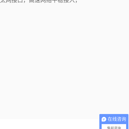
00M以太网接口，高速网络平稳接入，
。
在线咨询
售前咨询