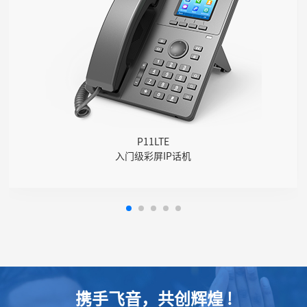
● 2条SIP线路
● 2.4英寸320*240像素彩色液晶屏，带背光7级可调
● 高清语音，支持G.722和Opus等宽频编解码
● 集成4GLTE模块，提供1个卡槽外插SIM卡
● 百兆双网口
● 六方会议
● 壁挂式，2个可调节角度支架
● 本地电话本2000条
P11LTE
入门级彩屏IP话机
携手飞音，共创辉煌 !