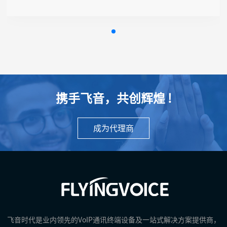
● 支持Telnet, TR069, SSH
● 支持5G回落4G
● 支持VLAN
● 支持Provision自动部署
● 支持定时重启、定时熄屏
携手飞音，共创辉煌 !
成为代理商
飞音时代是业内领先的VoIP通讯终端设备及一站式解决方案提供商，