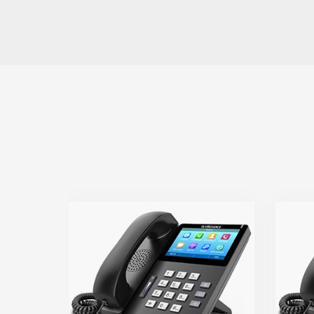
FIP15G
● 10个SIP账号，64个
●
DSS/BLF键
● 双
● 4.3英寸IPS彩色触摸屏
● 双千兆网口，支持2.4G&5G
● 高