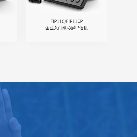
码
编码
音
● PoE供电（FIP11CP）
FIP11C/FIP11CP
企业入门级彩屏IP话机