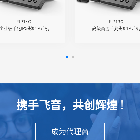
编码
编
 PoE供电，USB通话录音
● PoE供电，USB通话录
FIP14G
FIP13G
企业级千兆IPS彩屏IP话机
高级商务千兆彩屏IP话机
携手飞音，共创辉煌 !
成为代理商