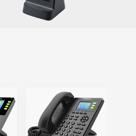
FIP11C/FIP11CP
键
● 3个SIP账号，6个DSS键
● 
z
● 双百兆网口，嵌入式2.4GHz
● 双百
i
Wi-Fi
频
● 高清音质，支持Opus等宽频
● 高清