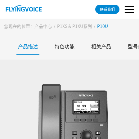
联系我们
您现在的位置：
产品中心
/
P1XS & P1XU系列
/
P10U
产品描述
特色功能
相关产品
型号