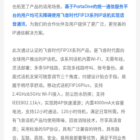
也拓宽了产品的适用场景。
基于PortaOne的统一通信服务平
台的用户均可无障碍使用飞音时代FIP1X系列IP话机实现语
音通讯
，为我们的合作伙伴及用户提供了更广泛，更完善的
IP通信解决方案。
此次通过认证的飞音时代FIP1X系列产品，是飞音时代面向
全球用户推出的IP话机。该系列话机内置Wi-Fi，无需布线，
灵活部署；多条SIP线路，实现多线路呼叫、账号备份。桌
面式话机支架可随意调节三个角度，凹键设计贴合手指，易
握手柄尽享舒适。移动式话机FIP16Plus，支持
2.4GHz&5GHz Wi-Fi接入，防尘防水防摔；支持
IEEE802.11k/r，实现跨AP快速漫游；内置4000mA大容量
电池，支持12小时通话，120小时待机，满足日常所需。所
有飞音话机产品均使用降噪、回音消除技术，尽享高清音
质；采用标准的SIP协议，具有广泛兼容的特性，具有融
合、互联、高效、安全、易用易部署等优势，满足不同业务