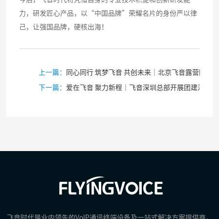
力，研发匠心产品，以“中国品牌”荣耀名片的身份严以律
己，让强国品牌，硬核出海！
上一篇：
同心同行 筑梦飞音 共创未来｜北京飞音露营团建活动
下一篇：
爱在飞音 聚力新程｜飞音深圳总部开展团建活动
飞音时代是业内领先的VoIP通讯终端设备及一站式解决方案提供商，