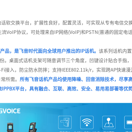
的开源电话软交换平台，扩展性良好，配置灵活，可实现从专有电信
oIP协议，可处理来自IP网络(VoIP)和PSTN(普通的固定
列产品，是飞音时代面向全球用户推出的IP话机。
该系列话机内置
备份。桌面式话机支架可随意调节三个角度，凹键设计贴合手指
Hz Wi-Fi接入，防尘防水防摔；支持IEEE802.11k/r，实现跨A
日常所需。
所有飞音话机产品均使用降噪、回音消除技术，尽享高
IPPBX平台，具有融合、互联、高效、安全、易用易部署等优