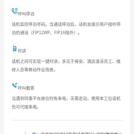
呼叫停泊
话机监控停泊号码。当通话停泊后，话机会提示用户接听停
泊的通话（FIP12WP、FIP16除外）。
对讲
话机之间可实现一键对讲，多见于保安、酒店清洁员工、维
修人员等移动作业场景。
呼叫截答
当遇到同事不在座位时有来电，无需走动，使用本工位话机
也可代接来电。