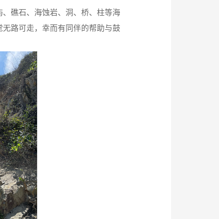
屿、礁石、海蚀岩、洞、桥、柱等海
觉无路可走，幸而有同伴的帮助与鼓