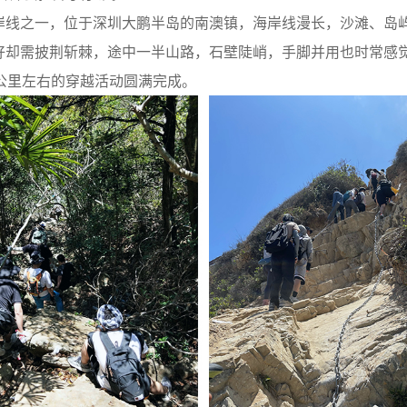
岸线之一，位于深圳大鹏半岛的南澳镇，海岸线漫长，沙滩、岛
好却需披荆斩棘，途中一半山路，石壁陡峭，手脚并用也时常感
公里左右的穿越活动圆满完成。